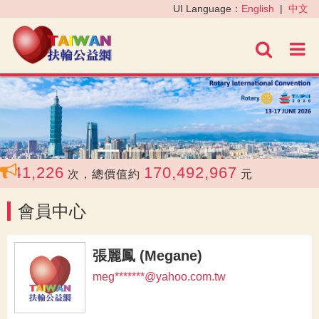
‹
›
UI Language：
English
|
中文
進階
41,226
170,492,967
次，總價值約
元
會員中心
張麗鳳 (Megane)
meg*******@yahoo.com.tw