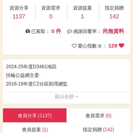
資源分享
資源需求
資源提案
指定捐贈
1137
0
1
142
0 件
尚無資料
已索取：
感謝回覆率：
129
愛心指數
：
2024-25年度D3461地區
扶輪公益網主委
2018-19年度C2分區助理總監
顯示全部
會員分享
(1137)
會員需求
(0)
會員提案
(1)
指定捐贈
(142)