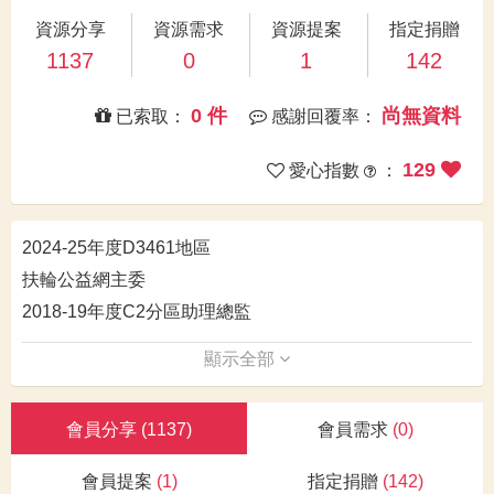
資源分享
資源需求
資源提案
指定捐贈
1137
0
1
142
0 件
尚無資料
已索取：
感謝回覆率：
129
愛心指數
：
2024-25年度D3461地區
扶輪公益網主委
2018-19年度C2分區助理總監
顯示全部
會員分享
(1137)
會員需求
(0)
會員提案
(1)
指定捐贈
(142)