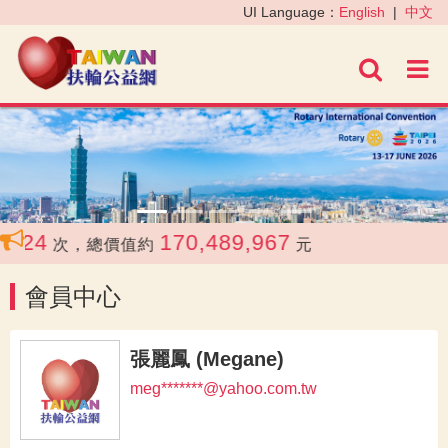
‹
›
UI Language：
English
|
中文
進階
24
170,489,967
次，總價值約
元
會員中心
張麗鳳 (Megane)
meg*******@yahoo.com.tw