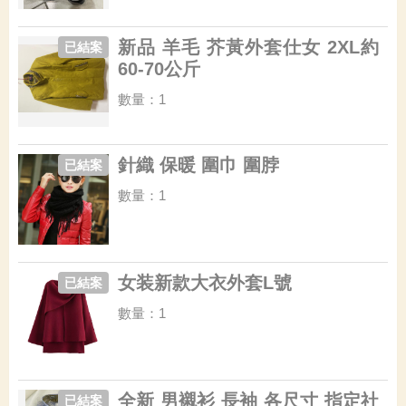
新品 羊毛 芥黃外套仕女 2XL約
已結案
60-70公斤
數量：1
針織 保暖 圍巾 圍脖
已結案
數量：1
女装新款大衣外套L號
已結案
數量：1
全新 男襯衫 長袖 各尺寸 指定社
已結案