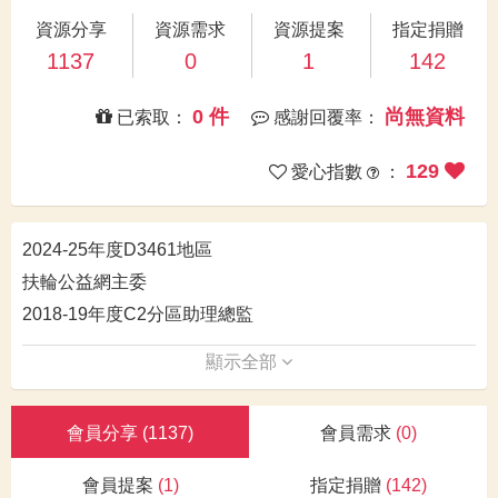
資源分享
資源需求
資源提案
指定捐贈
1137
0
1
142
0 件
尚無資料
已索取：
感謝回覆率：
129
愛心指數
：
2024-25年度D3461地區
扶輪公益網主委
2018-19年度C2分區助理總監
顯示全部
會員分享
(1137)
會員需求
(0)
會員提案
(1)
指定捐贈
(142)