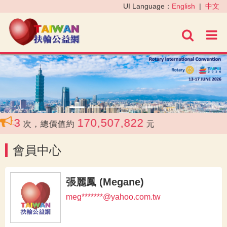
‹
›
UI Language：
English
|
中文
進階
43
170,507,822
次，總價值約
元
會員中心
張麗鳳 (Megane)
meg*******@yahoo.com.tw