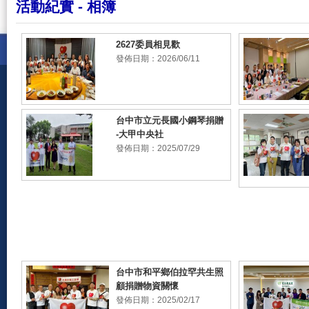
活動紀實 - 相簿
2627委員相見歡
發佈日期：2026/06/11
2627委員相見歡
2025-26年度扶
台中市立元長國小鋼琴捐贈
益網第二次委員
-大甲中央社
發佈日期：2025/07/29
台中市立元長國小鋼
草屯鎮北投國小
琴捐贈 -大甲中央社
贈两台鋼琴)、
鎮埔里國小(捐
台鋼琴)、雲林
坑鄉水碓國小(
两台鋼琴)
台中市和平鄉伯拉罕共生照
顧捐贈物資關懷
發佈日期：2025/02/17