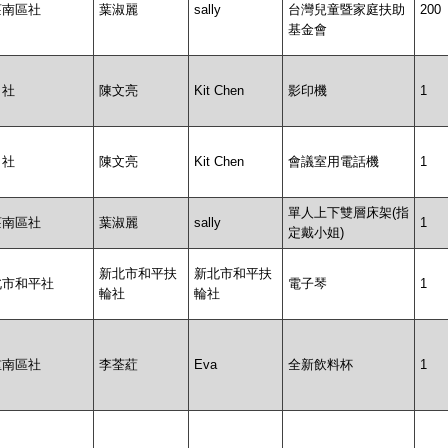
莊南區社
葉淑麗
sally
台灣兒童暨家庭扶助
200
基金會
口社
陳文亮
Kit Chen
影印機
1
口社
陳文亮
Kit Chen
會議室用電話機
1
單人上下雙層床架(指
莊南區社
葉淑麗
sally
1
定戴小姐)
新北市和平扶
新北市和平扶
北市和平社
電子琴
1
輪社
輪社
重南區社
李荃葒
Eva
全新飲料杯
1