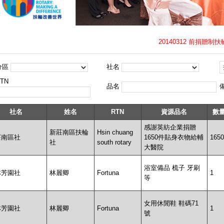
20140312 前捐
分區
社名
TN
品名
社名
姓名
RTN
資源品名
數
感謝英紡企業捐贈
新莊南區扶輪
Hsin chuang
莊南區社
1650件貼身衣物給輔
1650
社
south rotary
大醫院
浴室備品 梳子 牙刷
林芳園社
林麗卿
Fortuna
1
等
女用休閒鞋 鞋碼71
林芳園社
林麗卿
Fortuna
1
號