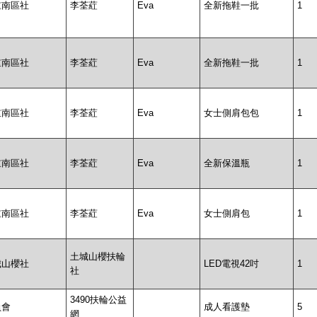
重南區社
李荃葒
Eva
全新拖鞋一批
1
重南區社
李荃葒
Eva
全新拖鞋一批
1
重南區社
李荃葒
Eva
女士側肩包包
1
重南區社
李荃葒
Eva
全新保溫瓶
1
重南區社
李荃葒
Eva
女士側肩包
1
土城山櫻扶輪
城山櫻社
LED電視42吋
1
社
3490扶輪公益
員會
成人看護墊
5
網