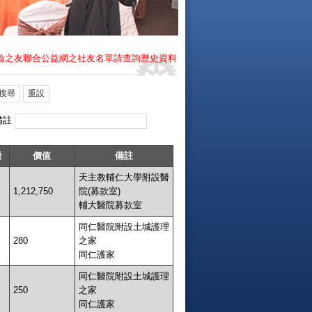
贈制扶輪之友聯合公益網之社友名單請查詢歷史資料
備註
量
價值
備註
天主教輔仁大學附設醫
1,212,750
院(募款室)
輔大醫院募款室
同仁醫院附設土城護理
280
之家
同仁護家
同仁醫院附設土城護理
250
之家
同仁護家