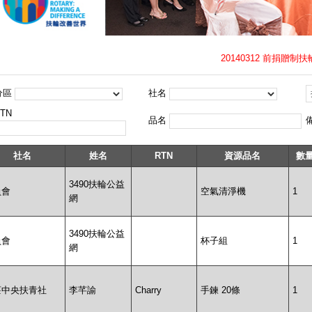
20140312 前捐
分區
社名
TN
品名
社名
姓名
RTN
資源品名
數
3490扶輪公益
員會
空氣清淨機
1
網
3490扶輪公益
員會
杯子組
1
網
莊中央扶青社
李芊諭
Charry
手鍊 20條
1