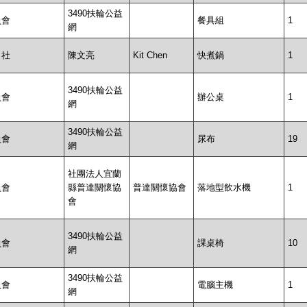
3490扶輪公益
員會
餐具組
1
網
口社
陳文亮
Kit Chen
快煮鍋
1
3490扶輪公益
員會
辦公桌
1
網
3490扶輪公益
員會
尿布
19
網
社團法人宜蘭
員會
縣普達關懷協
普達關懷協會
落地型飲水機
1
會
3490扶輪公益
員會
課桌椅
10
網
3490扶輪公益
員會
電腦主機
1
網