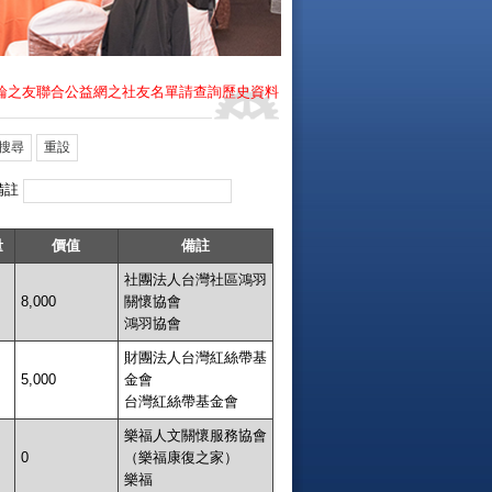
贈制扶輪之友聯合公益網之社友名單請查詢歷史資料
備註
量
價值
備註
社團法人台灣社區鴻羽
8,000
關懷協會
鴻羽協會
財團法人台灣紅絲帶基
5,000
金會
台灣紅絲帶基金會
樂福人文關懷服務協會
0
（樂福康復之家）
樂福