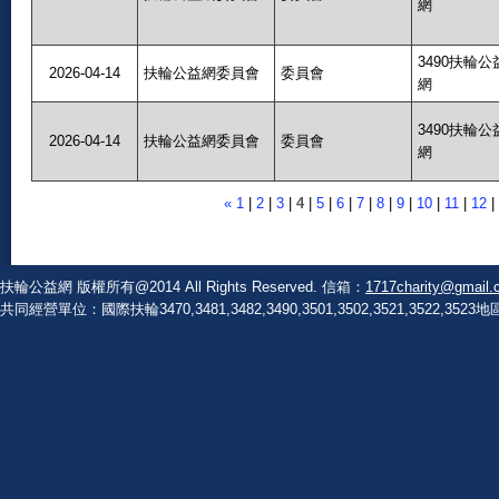
網
3490扶輪公
2026-04-14
扶輪公益網委員會
委員會
網
3490扶輪公
2026-04-14
扶輪公益網委員會
委員會
網
«
1
|
2
|
3
|
4
|
5
|
6
|
7
|
8
|
9
|
10
|
11
|
12
|
扶輪公益網 版權所有@2014 All Rights Reserved. 信箱：
1717charity@gmail.
共同經營單位：國際扶輪3470,3481,3482,3490,3501,3502,3521,3522,