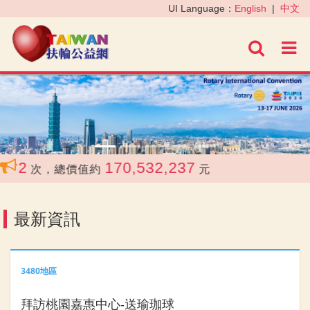
‹
›
UI Language：
English
|
中文
進階
2
170,532,237
次，總價值約
元
最新資訊
3480地區
拜訪桃園嘉惠中心-送瑜珈球