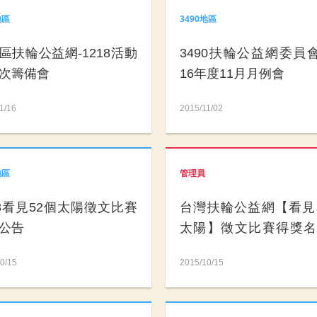
地區
3490地區
區扶輪公益網-1218活動
3490扶輪公益網委員會-
次籌備會
16年度11月月例會
1/16
2015/11/02
地區
管理員
18看見52個太陽徵文比賽
台灣扶輪公益網【看見
公告
太陽】徵文比賽得獎名
布
0/15
2015/10/15