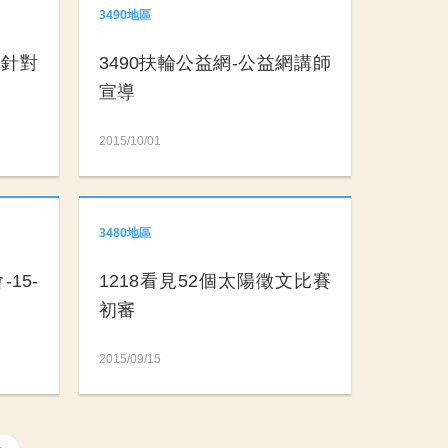
3490地區
會針對
3490扶輪公益網-公益網講師
宣導
2015/10/01
3480地區
15-
1218看見52個太陽徵文比賽
初審
2015/09/15