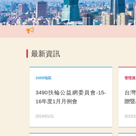
最新資訊
3490地區
管理員
3490扶輪公益網委員會-15-
台
16年度1月月例會
贈暨
2016/01/11
2015/1