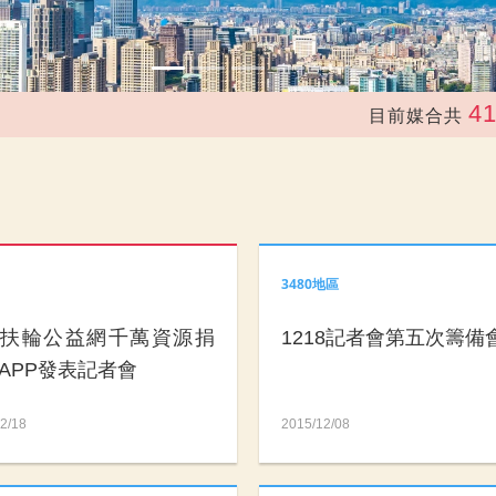
41,24
目前媒合共
3480地區
灣扶輪公益網千萬資源捐
1218記者會第五次籌備
APP發表記者會
2/18
2015/12/08