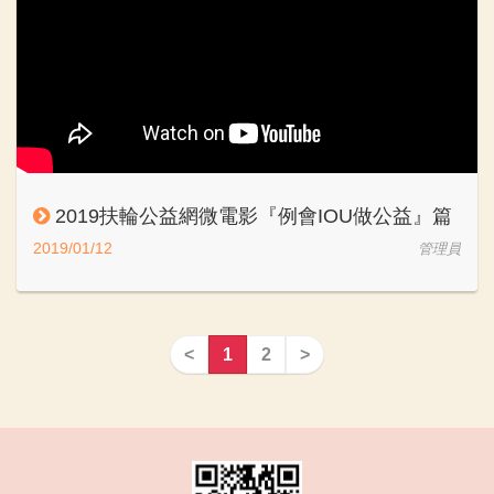
2019扶輪公益網微電影『例會IOU做公益』篇
2019/01/12
管理員
<
1
2
>