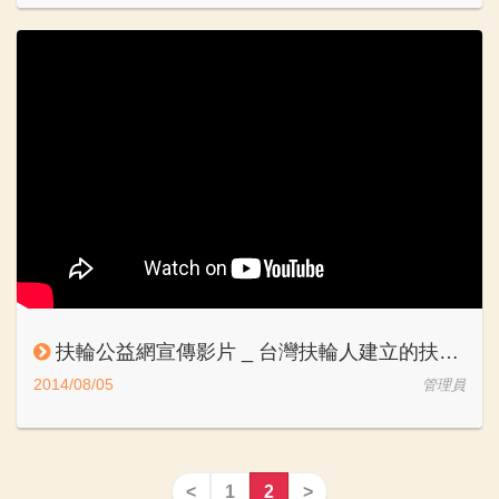
扶輪公益網宣傳影片 _ 台灣扶輪人建立的扶輪社與公益社福團體的愛心資源媒合平台
2014/08/05
管理員
<
1
2
>