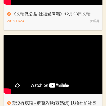
《扶輪做公益 社福愛滿滿》12月23日扶輪公益園遊會
2018/11/23
管理員
愛沒有底限 - 蘇蔡彩秋(蘇媽媽) 扶輪社前社長