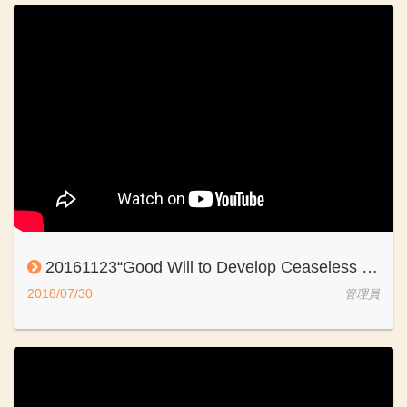
20161123“Good Will to Develop Ceaseless Love” - the Micro Film from Taiwan Rotary Charity Net
2018/07/30
管理員