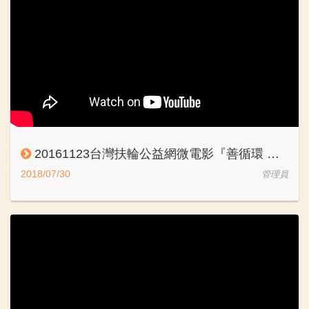
20161123台灣扶輪公益網微電影『善循環 愛無限』(中文旁白)
2018/07/30
管理員