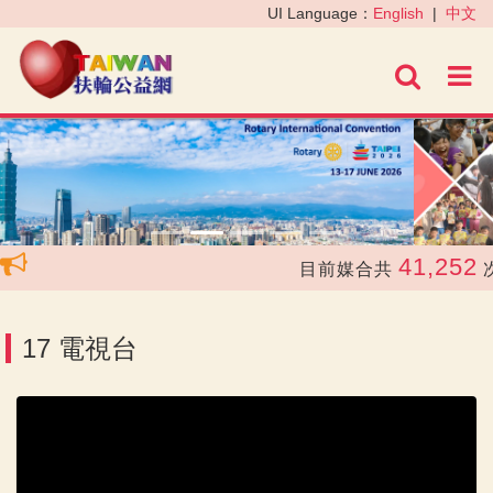
‹
›
UI Language：
English
|
中文
進階
41,252
目前媒合共
次，
17 電視台