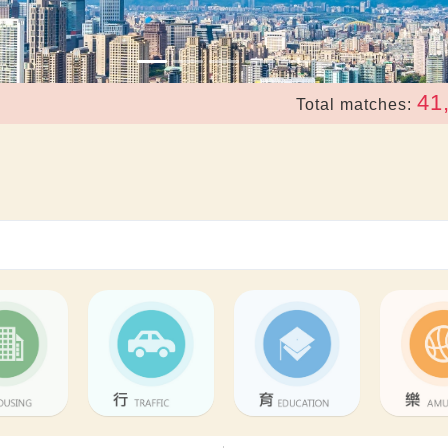
41,227
Total matches:
; 