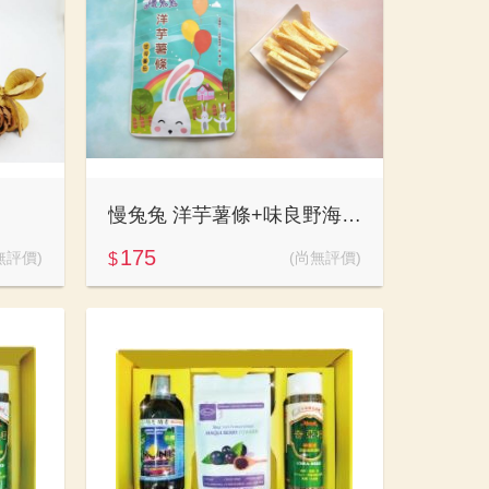
慢兔兔 洋芋薯條+味良野海苔煎餅
175
無評價)
(尚無評價)
$