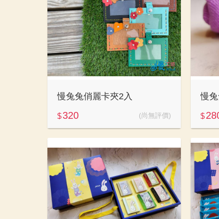
慢兔兔俏麗卡夾2入
慢兔
320
28
(尚無評價)
$
$