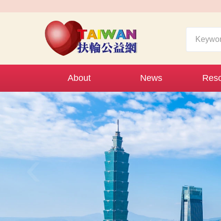
About
News
Reso
‹