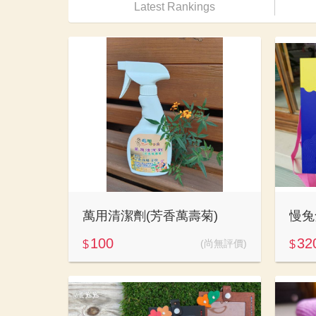
Latest Rankings
萬用清潔劑(芳香萬壽菊)
慢兔
100
32
(尚無評價)
$
$