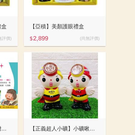
禮盒
【亞積】美顏護眼禮盒
2,899
無評價)
(尚無評價)
$
點亮生命動能：好書捐贈活動計畫
【正義超人小礦】小礦啾咪撲滿