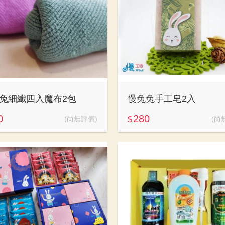
兔細纖四入魔布2包
慢兔兔手工皂2入
0
280
(尚無評價)
(尚
$