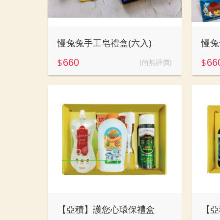
慢兔兔手工皂禮盒(六入)
慢兔
660
66
(尚無評價)
$
$
【亞積】護您心環保禮盒
【亞