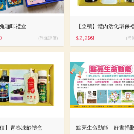
兔咖啡禮盒
【亞積】體內活化環保
0
2,299
(尚無評價)
(尚
$
積】青春凍齡禮盒