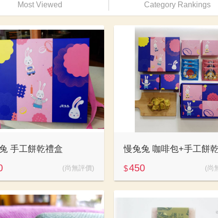
Most Viewed
Category Rankings
兔 手工餅乾禮盒
0
450
(尚無評價)
(尚
$