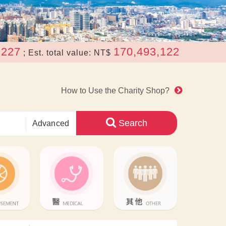
170,493,122
Est. total value: NT$
.
How to Use the Charity Shop?
Search
Advanced