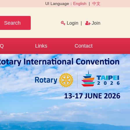
UI Language：
English
|
中文
Search
Login
|
Join
AQ
Links
Contact
›