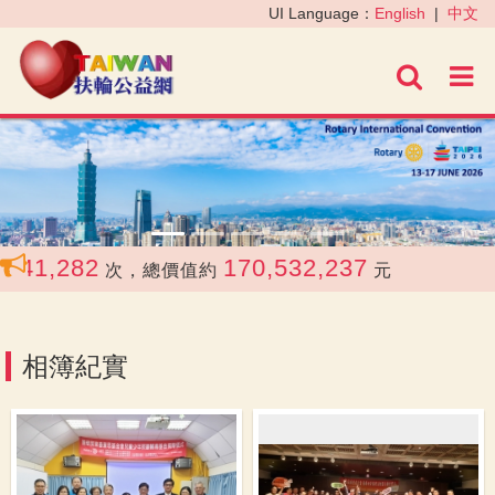
‹
›
UI Language：
English
|
中文
進階
1,282
170,532,237
次，總價值約
元
相簿紀實