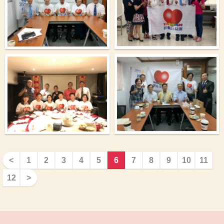
<
1
2
3
4
5
6
7
8
9
10
11
12
>