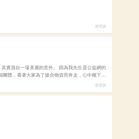
管理員
個團體，看著大家為了媒合物資而奔走，心中種下了
「物資媒合」的認同感便在心中默默萌芽。
管理員