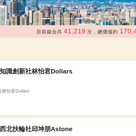
41,219
170,489,187
目前媒合共
次，總價值約
知識創新社林怡君Dollars
怡君Dollars
原西北扶輪社邱坤朋Astone