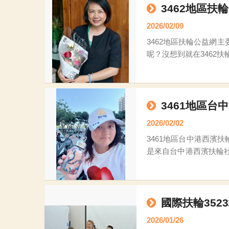
3462地區扶
2026/02/09
3462地區扶輪公益網主委Art林南菁 3462地區扶輪公益網 主委 Art 林南菁 正當我想著….
呢？沒想到就在3462
議，就在委員們的集思
3461地區台
2026/02/02
3461地區台中港西濱扶輪社陳美諭Renee 首先感謝3461地區25-26年度扶輪公益
是來自台中港西濱扶輪社
輪值站長的身分，與大
國際扶輪352
2026/01/26