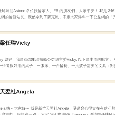
461 地區，豐原西北扶輪社的 邱坤朋 Astone。 這週由
的輪值站長。既然拿到了麥克風，不跟大家爆料一下公益網的「光速魔法」，
 回顧 3461 地區在上個年度，我們幹了一件大事：一口氣募集了 110
梁任瑋Vicky
定要做一件驚天動
天翌社Angela
在，出席次數10根手
ranscend邀請擔任扶輪公益網的委員，參加一次例會，對於公益網事務還是