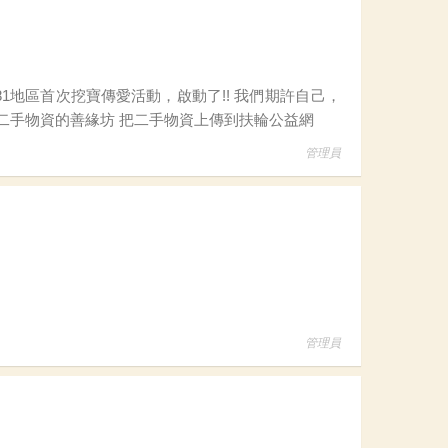
可以成為”團結行善”中，串起愛心的那一個小圓點 協助李大哥汐止倉庫----那存放了許多愛心二手物資的善緣坊 把二手物資上傳到扶輪公益網
管理員
管理員