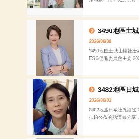
懵懵懂懂，這個職位
3490地區土城
2026/06/08
3490地區土城山櫻社唐嘉蔚PP Patti 唐嘉蔚 / PP Patti (土城山櫻社) 2026世界扶輪年會
3482地區日城
2026/06/01
3482地區日城社孫嬉雀Donut 本次特別邀請長期與3482地區扶輪公益網合作,實踐超我服務、愛心滿滿的日城社孫嬉雀D
扶輪公益的點滴做分享
持。 雨過天晴！