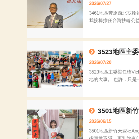
2026/07/27
3461地區豐原西北扶輪社邱坤朋Astone 各位扶輪家人、FB 的朋友們，大家平安！ 我是 3
我接棒擔任台灣扶輪公益網
的集體大復活
3523地區主委
2026/07/20
3523地區主委梁任瑋Vicky 您好，我是3523地區扶輪公益網主委Vicky, 以下是本周的貼文： 有時候，改變一個人的生活，不一
地的大事。 也許，只是一張還很好用的桌子、一張床、一台輪椅、一批孩子需要的文具；對扶輪人來說，是閒置的資源，對另一個人來說，卻可
3501地區新竹
2026/06/15
3501地區新竹天翌社Angela 嗨～大家好～ 我是新竹天翌社Angela，受邀寫心得實在有點汗顏，因為從2年前加入公益網到現
指頭數不滿，更別說有什麼貢獻，回想這一路： 2024/9月 接獲PP T