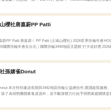
山櫻社唐嘉蔚PP Patti
HOC籌備委員 3490地區公益網世界年會主委 3490地區
ESG促進委員會主委 2
社孫嬉雀Donut
onut社友為我們談談參與
，除了為弱勢團體募集資源外，並不斷身體力行給予弱勢家庭關懷是
心繫著許久不見的坪林長者們！開著陪伴我們多年辛勞愛車出發囉！人事