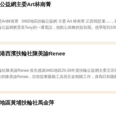
輪公益網主委Art林南菁
，花蓮光復鄉馬太鞍溪的洪災！我們能為災民做些什麼
扶輪公益網教育長Tony的一通電話，他歡心鼓舞的告知我。他爭取到1
廣益下，我們規劃了一場又一場多處定點式的義賣女鞋活動，團隊們
中港西濱扶輪社陳美諭Renee
網主委王宗仁Karajan(大甲中央社)推薦我成為本週輪值站長 我
的陳美諭Renee，目前從事園藝工具與五金相關工作，身爲巨和
家分享我加入扶輪公益網的初
3地區黃埔扶輪社馬金萍