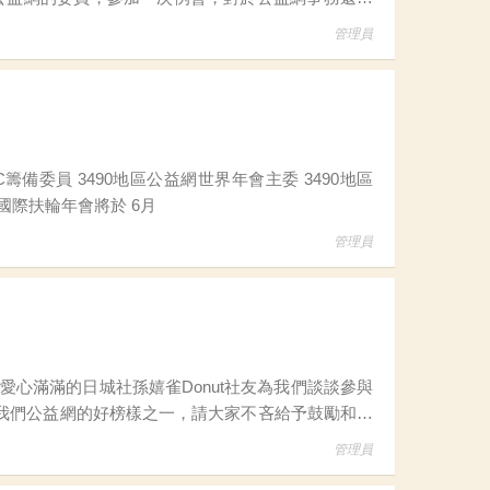
管理員
026國際扶輪年會在台北｜國際扶輪3490地區主題館 打卡送好禮 2026國際扶輪年會將於 6月
管理員
我們公益網的好榜樣之一，請大家不吝給予鼓勵和支
依舊但耳邊卻傳來陣陣救護車的鳴笛聲！
管理員