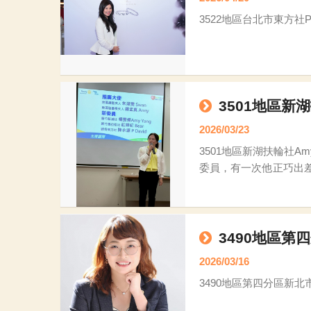
3522地區台北市東方社P
3501地區新
2026/03/23
3501地區新湖扶輪社Amy 大家好，我是新湖扶輪社的 Amy。說起與「扶輪公益網」的緣分，其實源自一場美麗的意外。 因為我先生
委員，有一次他正巧出
一顆小小的種子。當時在
3490地區第四
2026/03/16
3490地區第四分區新北市