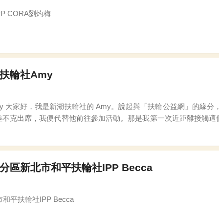
P CORA劉灼梅
湖扶輪社Amy
是公益網的
差不克出席，我便代替他前往參加活動。那是我第一次近距離接觸這
 RLI 領導學院與社秘會中，聽著主委與委員的大力推廣，這份對
分區新北市和平扶輪社IPP Becca
和平扶輪社IPP Becca