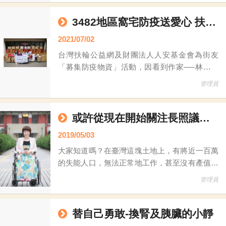
求」提供物資，關心募集了接近一個月都沒有募
集到物資的個案，主動和社服團體討論數量不足
3482地區窩宅防疫送愛心 扶輪公益網捐助寒士齊防疫
或品項不足的原因，其中最大的差異點就在新品
2021/07/02
和二手品的差異，例如:募集「新品」NB或平板
台灣扶輪公益網及財團法人人安基金會為街友
電腦來解決偏鄉遠距教學通常困難度較高，松青
「募集防疫物資」活動，因看到作家──林立青
在《今周刊》的一篇報導：疫情下「萬華街友撿
管理員
起地上口罩悲歌」這一篇撰文，故公益網主動聯
繫長期輔導照顧全台寒士（遊民／街友）成績口
碑良好的法人慈善機構──人安基金會討論，來
或許從現在開始關注長照議題就是一個好的開始
協助政府幫忙街友做好防疫工作，共同發起本次
2019/05/03
募捐活動。 公益網串聯全台熱心的扶輪社，影
大家知道嗎？在臺灣這塊土地上，有將近一百萬
響來自各地區扶輪社友許多關注，
的失能人口，無法正常地工作，甚至沒有產值和
收入。並且，除了病患本身之外，目前因要照顧
管理員
失能者而無法出外工作的人口亦有五十餘萬人，
這些照顧者，長期忍受著煎熬甚至寂寞，據統計
有將近百分之八十的照顧者，患有慢性精神衰弱
替自己勇敢-換腎及胰臟的小靜
症。這些失能者和照顧者，不會常常被新聞報