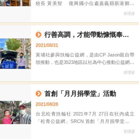
校長 黃美智 復興國小位處嘉義縣新港鄉郊
區，屬交通不便的偏遠學校，目前國小含幼兒園
管理員
共計8班，學生人數51人，教師15位。社區家長
多以務農為業。最近極端氣候嚴重，也嚴重打擊
了基層的農業，大大影響了農家收入，所以能提
行善高調，才能帶動慷慨奉獻的格調
供給學校的支援並不多。而學校硬體需改善的地
2021/08/31
方真不少，若透過政府
黃埔社參與扶輪公益網，是由CP Jason親自帶
領推動，也是3523地區以社為中心推動公益網很
棒的案例。 今年，黃埔社參與扶輪公益網還有
管理員
個更大的目標，「我們36位社員要達到 #百分百
參與扶輪公益網的紀錄，也就是每人今年至少都
要捐贈一項物品，」CP Jason說，他準備在社
首創「月月捐學堂」活動
內增設「扶輪公益百分百」的獎項頒發給熱心參
2021/08/28
與扶輪公益網的社友，希望讓社友透過扶輪公益
台北松青扶輪社 2021年7月 27日在社內成立
往
「松青公益網」SRCN 首創「月月捐學堂」活
動！ 發起人松青社PP Jim余金全表示，松青公
管理員
益網「月月捐學堂」鎖定扶輪公益網的「資源需