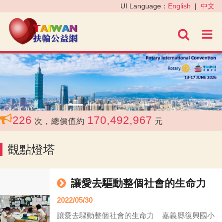
‹
›
UI Language：
English
|
中文
進階
,226
170,492,967
次，總價值約
元
觀點燈塔
讓愛去驅動整個社會的生命力
2022/05/30
讓愛去驅動整個社會的生命力 嘉義縣復興國小