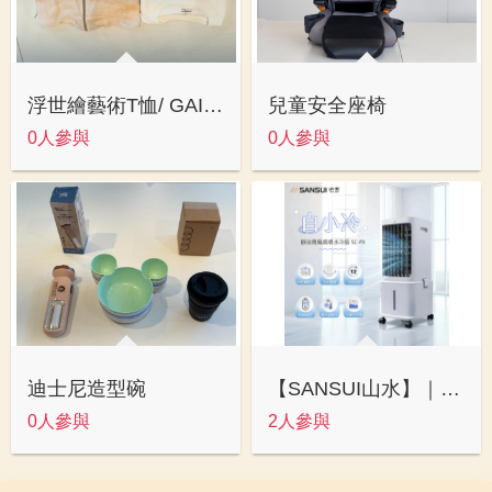
浮世繪藝術T恤/ GAIA外套
兒童安全座椅
0人參與
0人參與
迪士尼造型碗
【SANSUI山水】｜靜涼潤風循環水冷扇
0人參與
2人參與