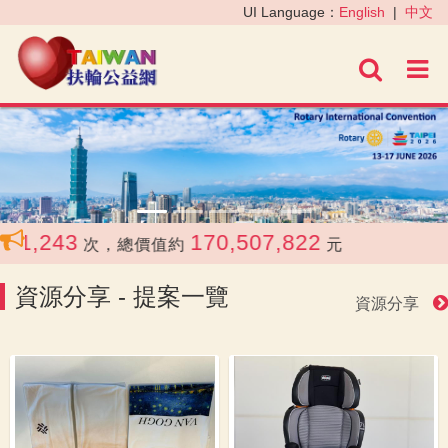
‹
›
UI Language：
English
|
中文
進階
1,243
170,507,822
次，總價值約
元
資源分享 - 提案一覽
資源分享