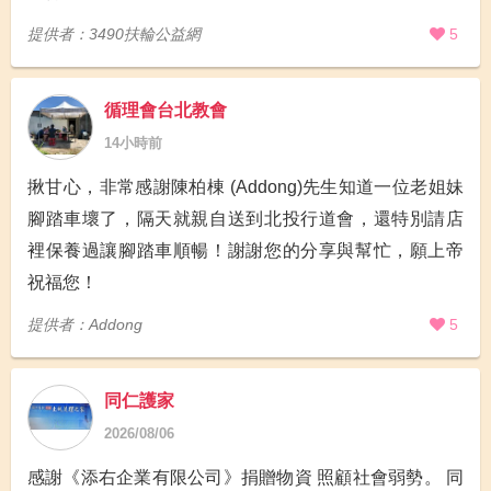
提供者：3490扶輪公益網
5
循理會台北教會
14小時前
揪甘心，非常感謝陳柏棟 (Addong)先生知道一位老姐妹
腳踏車壞了，隔天就親自送到北投行道會，還特別請店
裡保養過讓腳踏車順暢！謝謝您的分享與幫忙，願上帝
祝福您！
提供者：Addong
5
同仁護家
2026/08/06
感謝《添右企業有限公司》捐贈物資 照顧社會弱勢。 同