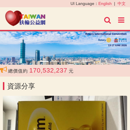
‹
›
UI Language：
English
|
中文
進階
170,532,237
，總價值約
元
資源分享