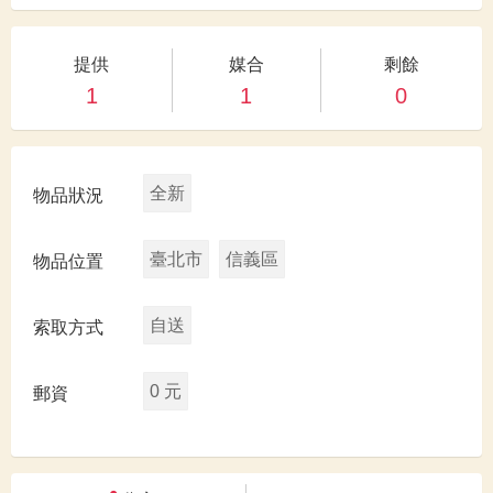
提供
媒合
剩餘
1
1
0
全新
物品狀況
臺北市
信義區
物品位置
自送
索取方式
0 元
郵資