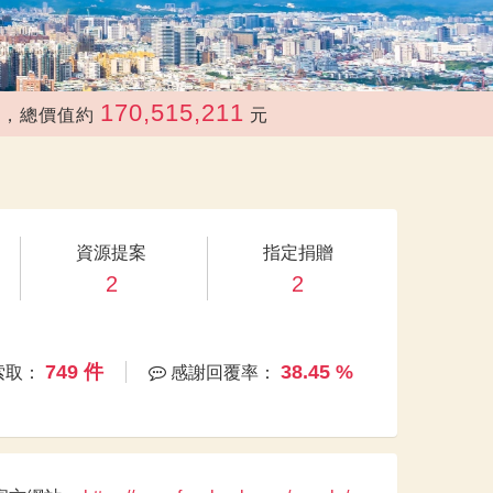
170,515,211
價值約
元
資源提案
指定捐贈
2
2
749 件
38.45 %
索取：
感謝回覆率：