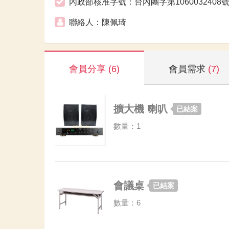
內政部核准字號：台內團字第1060032408
聯絡人：陳佩琦
會員分享
(6)
會員需求
(7)
擴大機 喇叭
已結案
數量：1
會議桌
已結案
數量：6