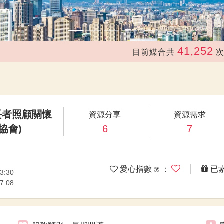
41,252
目前媒合共
次，總
長者照顧關懷
資源分享
資源需求
協會)
6
7
愛心指數
：
已
3:30
7:08