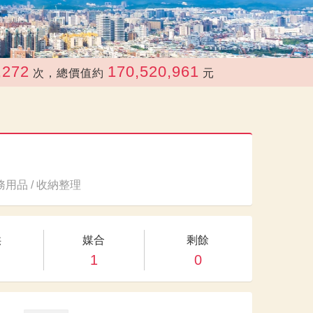
170,520,961
次，總價值約
元
用品 / 收納整理
供
媒合
剩餘
1
0