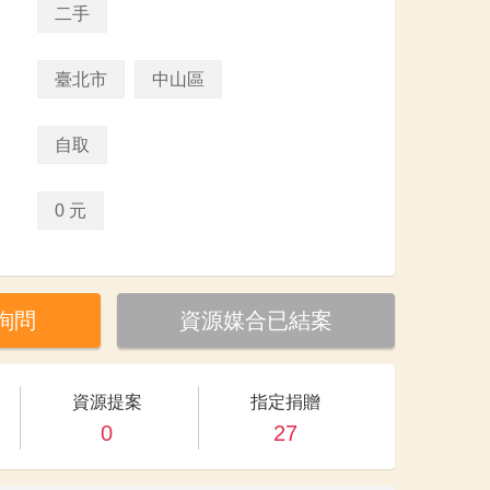
二手
臺北市
中山區
自取
0 元
詢問
資源媒合已結案
資源提案
指定捐贈
0
27