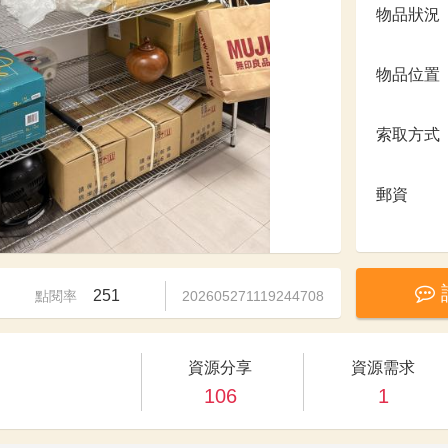
物品狀況
物品位置
索取方式
郵資
251
點閱率
202605271119244708
資源分享
資源需求
106
1