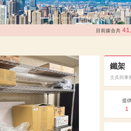
41,272
目前媒合共
鐵架
文具與事務
提
1