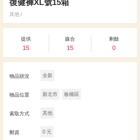
復健褲XL號15箱
其他 /
提供
媒合
剩餘
15
15
0
全新
物品狀況
新北市
板橋區
物品位置
其他
索取方式
0 元
郵資