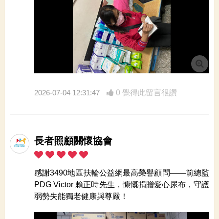
2026-07-04 12:31:47
0 覺得此留言很讚
長者照顧關懷協會
感謝3490地區扶輪公益網最高榮譽顧問——前總監
PDG Victor 賴正時先生，慷慨捐贈愛心尿布，守護
弱勢失能獨老健康與尊嚴！