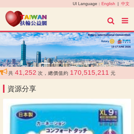
‹
›
UI Language：
English
|
中文
進階
41,252
170,515,211
共
次，總價值約
元
資源分享