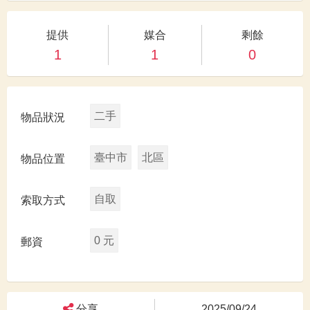
提供
媒合
剩餘
1
1
0
二手
物品狀況
臺中市
北區
物品位置
自取
索取方式
0 元
郵資
分享
2025/09/24