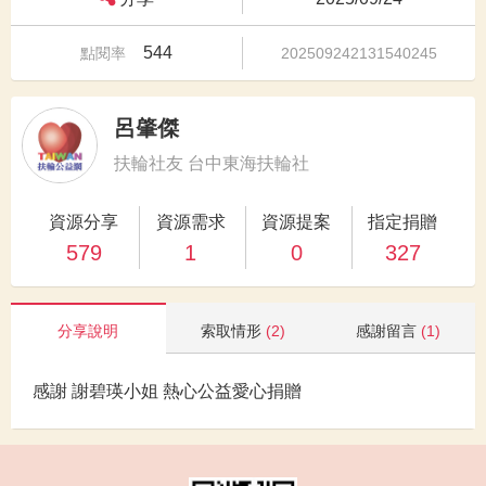
544
點閱率
202509242131540245
呂肇傑
扶輪社友 台中東海扶輪社
資源分享
資源需求
資源提案
指定捐贈
579
1
0
327
分享說明
索取情形
(2)
感謝留言
(1)
感謝 謝碧瑛小姐 熱心公益愛心捐贈