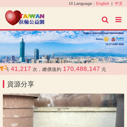
‹
›
UI Language：
English
|
中文
進階
41,217
170,488,147
共
次，總價值約
元
資源分享