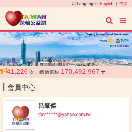
‹
›
UI Language：
English
|
中文
進階
41,226
170,492,967
次，總價值約
元
會員中心
呂肇傑
ton*******@yahoo.com.tw