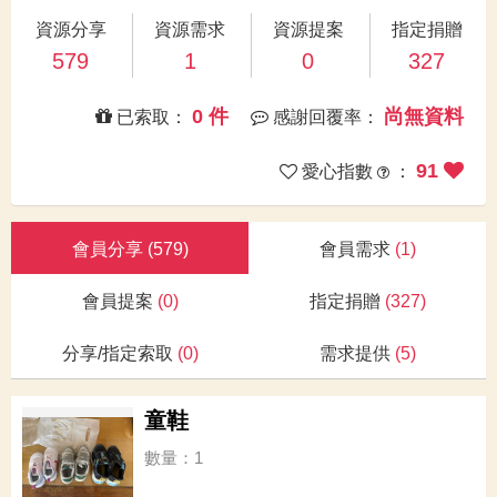
資源分享
資源需求
資源提案
指定捐贈
579
1
0
327
0 件
尚無資料
已索取：
感謝回覆率：
91
愛心指數
：
會員分享
(579)
會員需求
(1)
會員提案
(0)
指定捐贈
(327)
分享/指定索取
(0)
需求提供
(5)
童鞋
數量：1