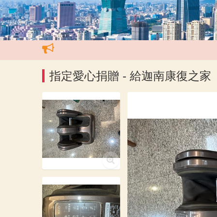
指定愛心捐贈 - 給迦南康復之家