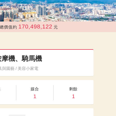
170,498,122
值約
元
按摩機、騎馬機
與園藝 / 美容小家電
供
媒合
剩餘
1
1