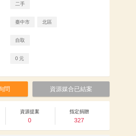
二手
臺中市
北區
自取
0 元
詢問
資源媒合已結案
資源提案
指定捐贈
0
327