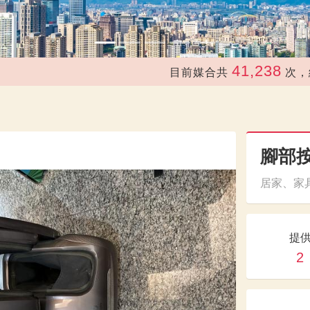
41,238
目前媒合共
次，總價
腳部
居家、家具
提
2