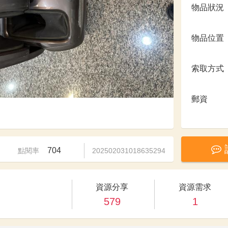
物品狀況
物品位置
索取方式
郵資
704
點閱率
202502031018635294
資源分享
資源需求
579
1