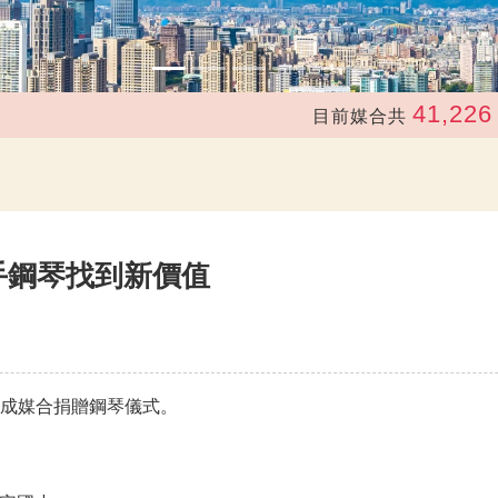
41,226
目前媒合共
次，
手鋼琴找到新價值
已完成媒合捐贈鋼琴儀式。