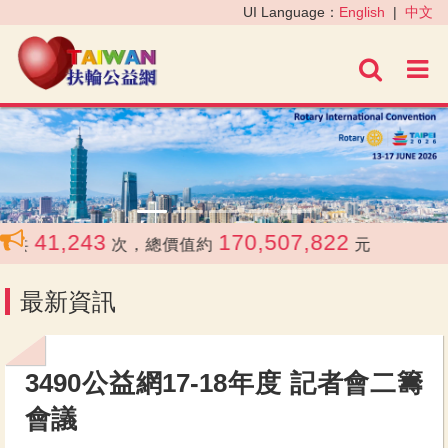
‹
›
UI Language：
English
|
中文
進階
41,243
170,507,822
合共
次，總價值約
元
最新資訊
3490公益網17-18年度 記者會二籌
會議