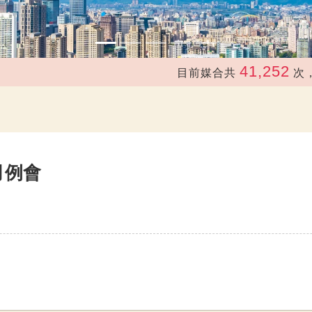
41,252
目前媒合共
次，總
月月例會