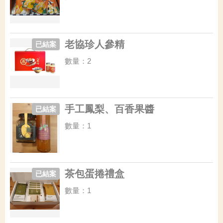
老協珍人參精
已結案
數量：2
手工鳳梨、百香果醬
已結案
數量：1
茶包蛋捲禮盒
已結案
數量：1