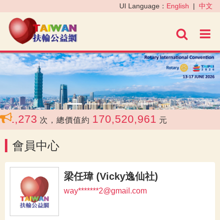
‹
›
UI Language：
English
|
中文
進階
1,273
170,520,961
次，總價值約
元
會員中心
梁任瑋 (Vicky逸仙社)
way*******2@gmail.com