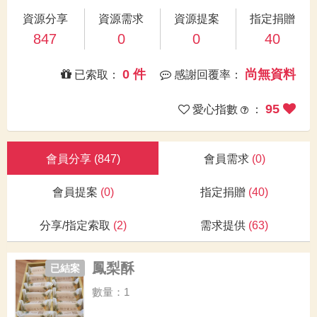
資源分享
資源需求
資源提案
指定捐贈
847
0
0
40
0 件
尚無資料
已索取：
感謝回覆率：
95
愛心指數
：
會員分享
(847)
會員需求
(0)
會員提案
(0)
指定捐贈
(40)
分享/指定索取
(2)
需求提供
(63)
鳳梨酥
已結案
數量：1