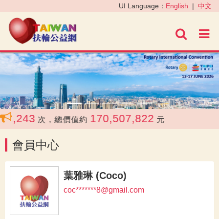
‹
›
UI Language：
English
|
中文
進階
,243
170,507,822
次，總價值約
元
會員中心
葉雅琳 (Coco)
coc*******8@gmail.com