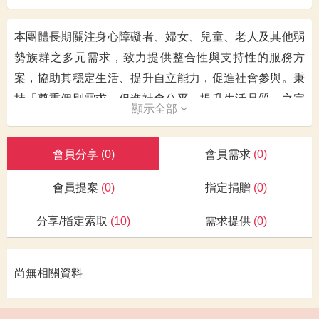
本團體長期關注身心障礙者、婦女、兒童、老人及其他弱
勢族群之多元需求，致力提供整合性與支持性的服務方
案，協助其穩定生活、提升自立能力，促進社會參與。秉
持「尊重個別需求、促進社會公平、提升生活品質」之宗
顯示全部
旨，透過就業培力、技藝訓練、社區宣導與急難救助等服
務，建構友善支持網絡。
會員分享
(0)
會員需求
(0)
在成人身心障礙服務方面，持續辦理工作坊、技藝培訓及
職前教育訓練，協助12名身心障礙者累積就業能力，並透
會員提案
(0)
指定捐贈
(0)
過職場實習強化實務經驗；另辦理5場次技藝課程，共47
分享/指定索取
(10)
需求提供
(0)
人次受益。婦女培力方案則提供職能與紓壓課程，協助7
名中高齡婦女提升就業技能。此外，亦推動CRPD社區宣
導、提供身心障礙諮詢服務，並完成11名以上弱勢民眾之
尚無相關資料
急難救助，落實在地關懷與社會共好。