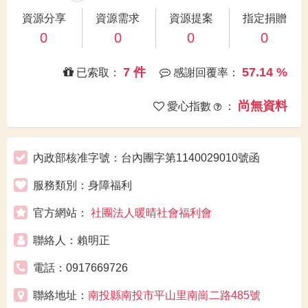
資源分享
資源需求
資源提案
指定捐贈
0
0
0
0
7 件
57.14 %
已索取：
感謝回覆率：
尚無資料
愛心指數
：
內政部核准字號：台內團字第1140029010號函
服務類別：身障福利
官方網站：
社團法人暖晴社會福利會
聯絡人：賴明正
電話：0917669726
聯絡地址：
南投縣南投市平山里南崗二路485號