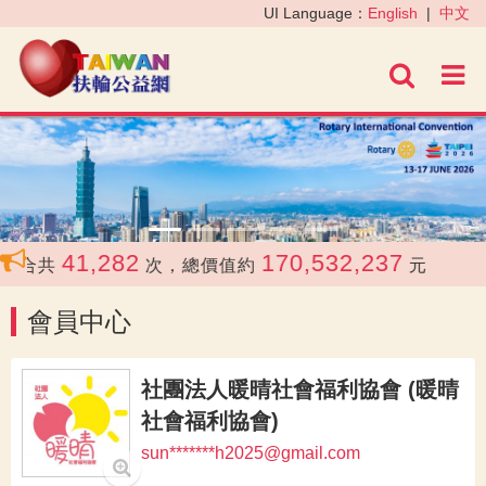
‹
›
UI Language：
English
|
中文
進階
41,282
170,532,237
媒合共
次，總價值約
元
會員中心
社團法人暖晴社會福利協會 (暖晴
社會福利協會)
sun*******h2025@gmail.com