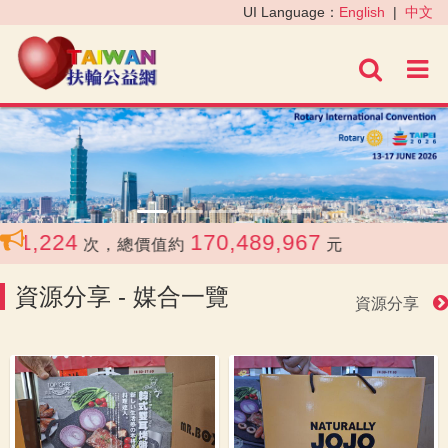
‹
›
UI Language：
English
|
中文
進階
224
170,489,967
次，總價值約
元
資源分享 - 媒合一覽
資源分享