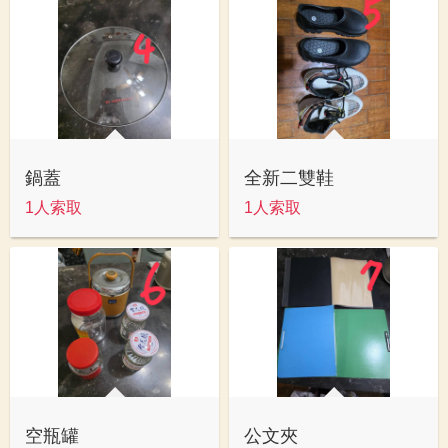
鍋蓋
全新二雙鞋
1人索取
1人索取
空瓶罐
公文夾