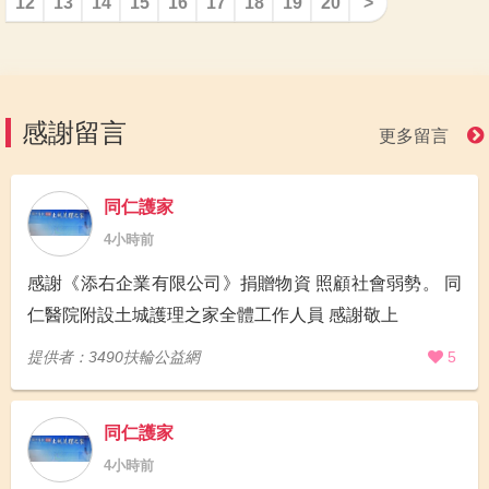
12
13
14
15
16
17
18
19
20
>
感謝留言
更多留言
同仁護家
4小時前
感謝《添右企業有限公司》捐贈物資 照顧社會弱勢。 同
仁醫院附設土城護理之家全體工作人員 感謝敬上
提供者：3490扶輪公益網
5
同仁護家
4小時前