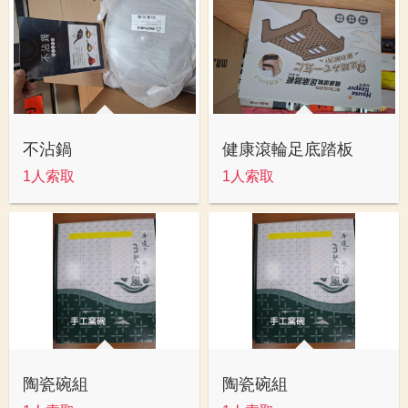
不沾鍋
健康滾輪足底踏板
1人索取
1人索取
陶瓷碗組
陶瓷碗組