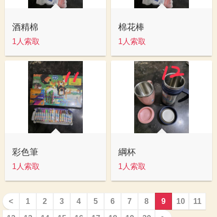
酒精棉
棉花棒
1人索取
1人索取
彩色筆
綱杯
1人索取
1人索取
<
1
2
3
4
5
6
7
8
9
10
11