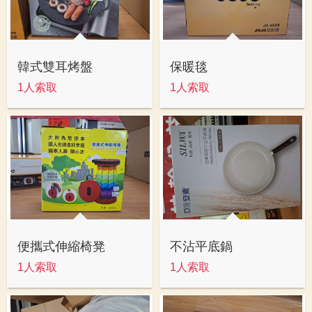
韓式雙耳烤盤
保暖毯
1人索取
1人索取
便攜式伸縮椅凳
不沾平底鍋
1人索取
1人索取