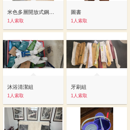
米色多層開放式鋼製辦公鐵櫃
圖書
1人索取
1人索取
沐浴清潔組
牙刷組
1人索取
1人索取