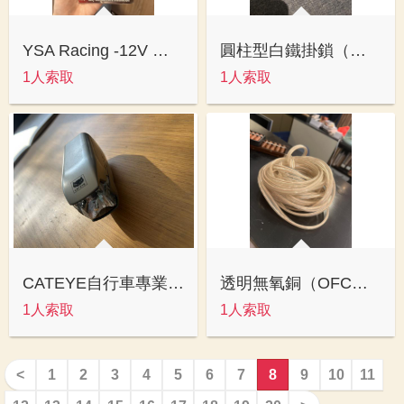
YSA Racing -12V 雙孔車用點菸器擴充座
圓柱型白鐵掛鎖（常見於貨櫃、倉庫或大門防盜）
1人索取
1人索取
CATEYE自行車專業車頭燈
透明無氧銅（OFC）喇叭線（或稱音箱線）
1人索取
1人索取
<
1
2
3
4
5
6
7
8
9
10
11