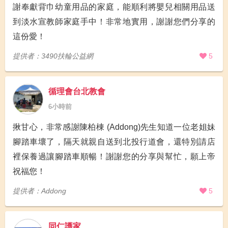
謝奉獻背巾幼童用品的家庭，能順利將嬰兒相關用品送
到淡水宣教師家庭手中！非常地實用，謝謝您們分享的
這份愛！
提供者：3490扶輪公益網
5
循理會台北教會
6小時前
揪甘心，非常感謝陳柏棟 (Addong)先生知道一位老姐妹
腳踏車壞了，隔天就親自送到北投行道會，還特別請店
裡保養過讓腳踏車順暢！謝謝您的分享與幫忙，願上帝
祝福您！
提供者：Addong
5
同仁護家