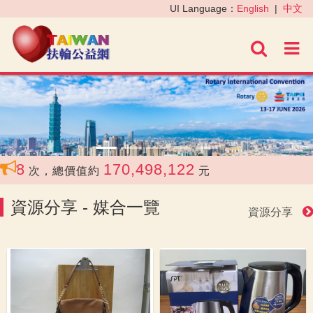
‹
›
UI Language：
English
|
中文
進階
170,498,122
次，總價值約
元
資源分享 - 媒合一覽
資源分享