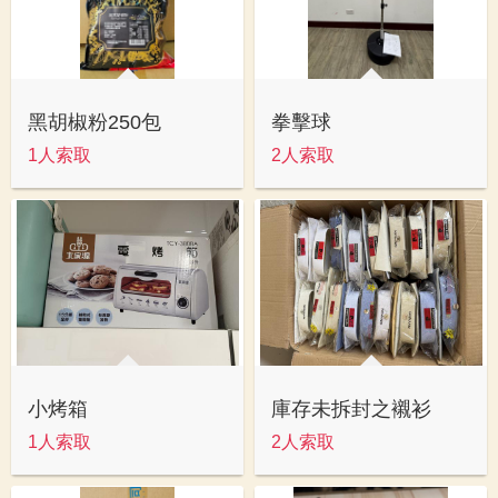
黑胡椒粉250包
拳擊球
1人索取
2人索取
小烤箱
庫存未拆封之襯衫
1人索取
2人索取