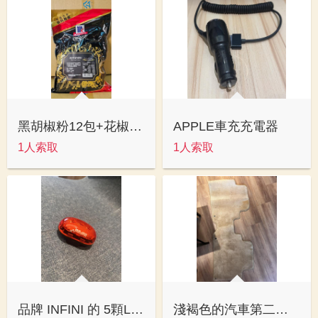
黑胡椒粉12包+花椒罐50罐
APPLE車充充電器
1人索取
1人索取
品牌 INFINI 的 5顆LED紅光尾燈（型號：I-401R 或 I-402R）
淺褐色的汽車第二排地毯(Toyota或Honda等車型適用)