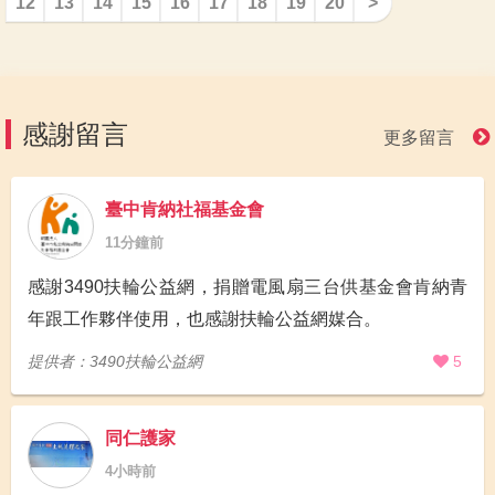
12
13
14
15
16
17
18
19
20
>
感謝留言
更多留言
臺中肯納社福基金會
11分鐘前
感謝3490扶輪公益網，捐贈電風扇三台供基金會肯納青
年跟工作夥伴使用，也感謝扶輪公益網媒合。
提供者：3490扶輪公益網
5
同仁護家
4小時前