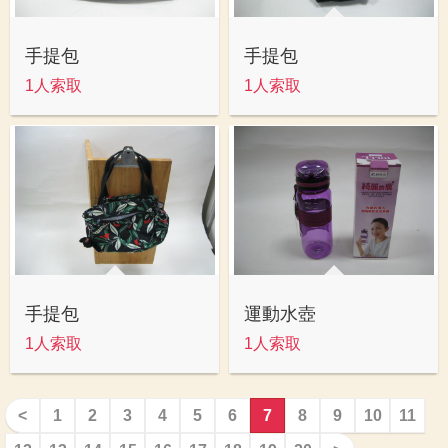
手提包
手提包
1人索取
1人索取
手提包
運動水壺
1人索取
1人索取
<
1
2
3
4
5
6
7
8
9
10
11