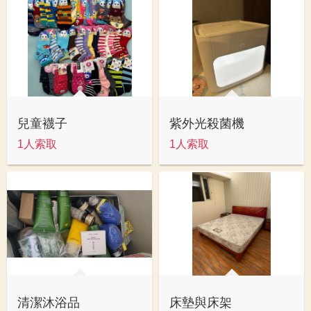
兒童襪子
紫外光殺菌機
1人索取
1人索取
清潔沐浴品
床墊與床架