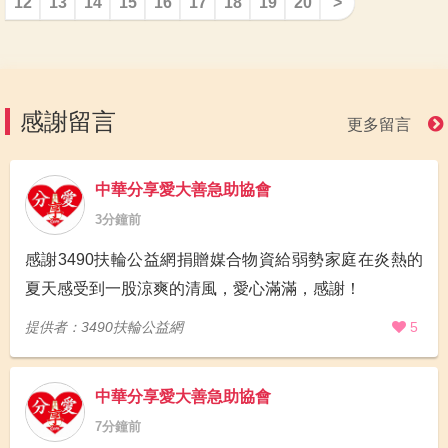
12
13
14
15
16
17
18
19
20
>
感謝留言
更多留言
中華分享愛大善急助協會
3分鐘前
感謝3490扶輪公益網捐贈媒合物資給弱勢家庭在炎熱的
夏天感受到一股涼爽的清風，愛心滿滿，感謝！
提供者：3490扶輪公益網
5
中華分享愛大善急助協會
7分鐘前