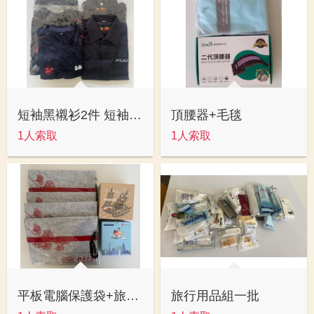
短袖黑襯衫2件 短袖圓領藍色T恤3件
頂腰器+毛毯
1人索取
1人索取
平板電腦保護袋+旅行袋+碗
旅行用品組一批