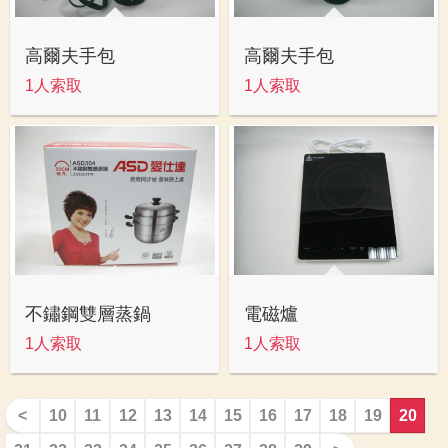
高爾夫手包
高爾夫手包
1人索取
1人索取
不鏽鋼雙層蒸鍋
電磁爐
1人索取
1人索取
<
10
11
12
13
14
15
16
17
18
19
20