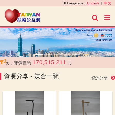
‹
›
UI Language：
English
|
中文
進階
170,515,211
，總價值約
元
資源分享 - 媒合一覽
資源分享