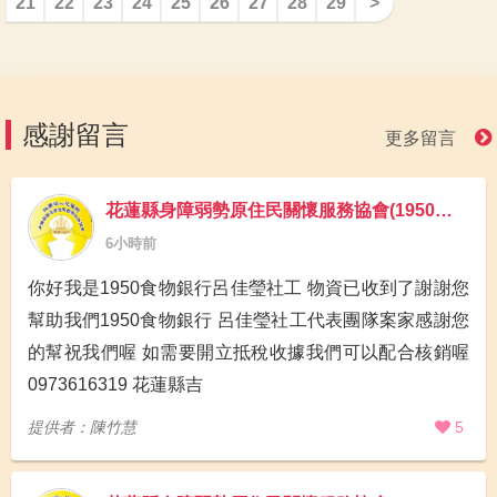
21
22
23
24
25
26
27
28
29
>
感謝留言
更多留言
花蓮縣身障弱勢原住民關懷服務協會(1950食物銀行)
6小時前
你好我是1950食物銀行呂佳瑩社工 物資已收到了謝謝您
幫助我們1950食物銀行 呂佳瑩社工代表團隊案家感謝您
的幫祝我們喔 如需要開立抵稅收據我們可以配合核銷喔
0973616319 花蓮縣吉
提供者：陳竹慧
5