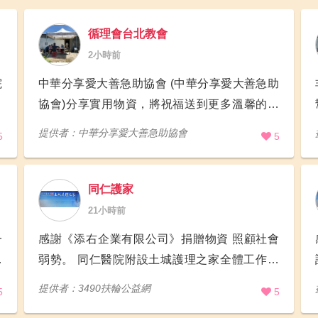
循理會台北教會
2小時前
中華分享愛大善急助協會 (中華分享愛大善急助
協會)分享實用物資，將祝福送到更多溫馨的角
落！
提供者：中華分享愛大善急助協會
5
5
同仁護家
21小時前
一
感謝《添右企業有限公司》捐贈物資 照顧社會
道
弱勢。 同仁醫院附設土城護理之家全體工作人
您
員 感謝敬上
提供者：3490扶輪公益網
5
5