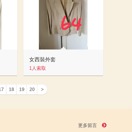
女西裝外套
1人索取
17
18
19
20
>
更多留言