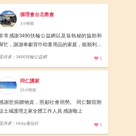
循理會台北教會
3小時前
非常感謝3490扶輪公益網以及翁執秘的協助和
幫忙，謝謝奉獻背巾幼童用品的家庭，能順利將
嬰兒相關用品送到淡水宣教師家庭手中！非常地
提供者：3490扶輪公益網
5
實用，謝謝您們分享的這份愛！
同仁護家
21小時前
感謝您捐贈物資，照顧社會弱勢。 同仁醫院附
設土城護理之家全體工作人員 感謝敬上
提供者：Vicky逸仙社
5