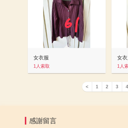
女衣服
女衣
1人索取
1人
<
1
2
3
感謝留言