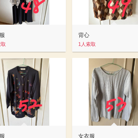
服
背心
索取
1人索取
服
女衣服