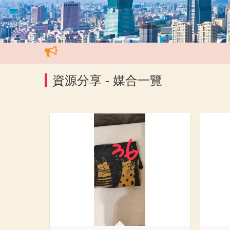
資源分享 - 媒合一覽