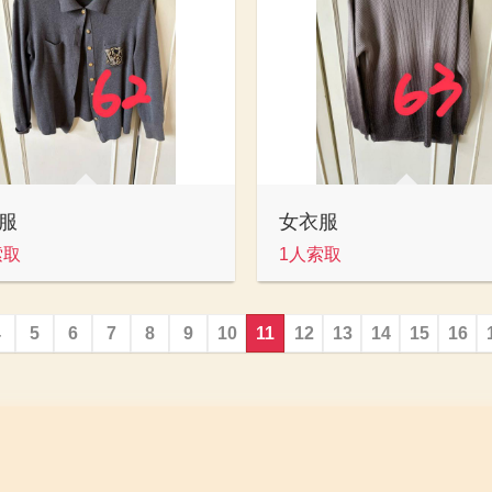
服
女衣服
索取
1人索取
4
5
6
7
8
9
10
11
12
13
14
15
16