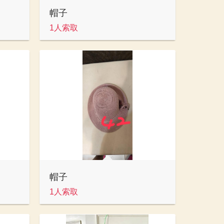
帽子
1人索取
帽子
1人索取