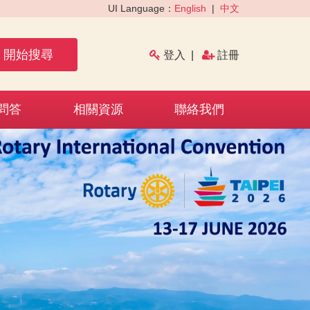
UI Language：
English
|
中文
開始搜尋
登入
|
註冊
問答
相關資源
聯絡我們
›