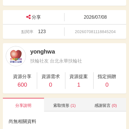
分享
2026/07/08
123
點閱率
202607081118845204
yonghwa
扶輪社友 台北永華扶輪社
資源分享
資源需求
資源提案
指定捐贈
600
0
1
0
分享說明
索取情形
(1)
感謝留言
(0)
尚無相關資料