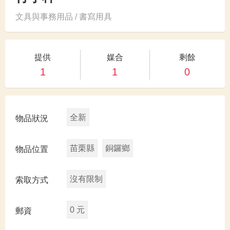
文具與事務用品 / 書寫用具
提供
媒合
剩餘
1
1
0
全新
物品狀況
苗栗縣
銅鑼鄉
物品位置
沒有限制
索取方式
0 元
郵資