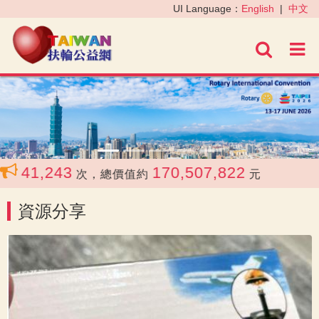
‹
›
UI Language：
English
|
中文
進階
41,243
170,507,822
共
次，總價值約
元
資源分享