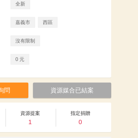
全新
嘉義市
西區
沒有限制
0 元
詢問
資源媒合已結案
資源提案
指定捐贈
1
0