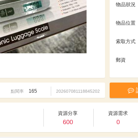
物品狀況
物品位置
索取方式
郵資
165
點閱率
202607081118845202
資源分享
資源需求
600
0