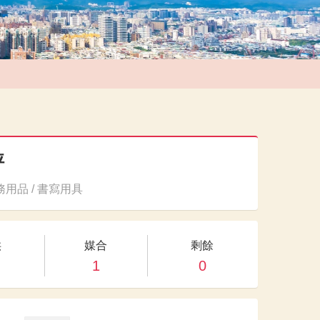
秤
用品 / 書寫用具
供
媒合
剩餘
1
0