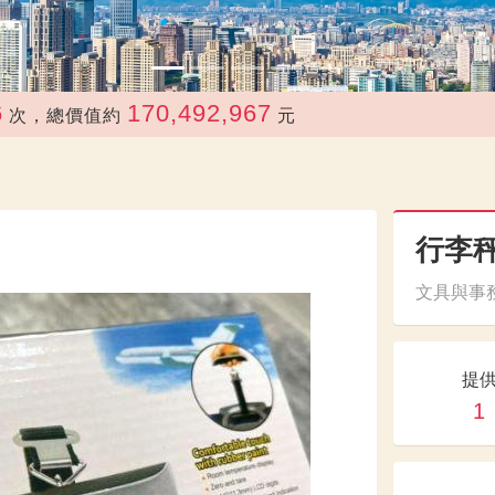
170,492,967
總價值約
元
行李
文具與事務
提
1