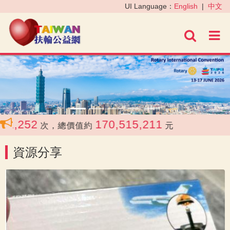
‹
›
UI Language：
English
|
中文
進階
1,252
170,515,211
次，總價值約
元
資源分享