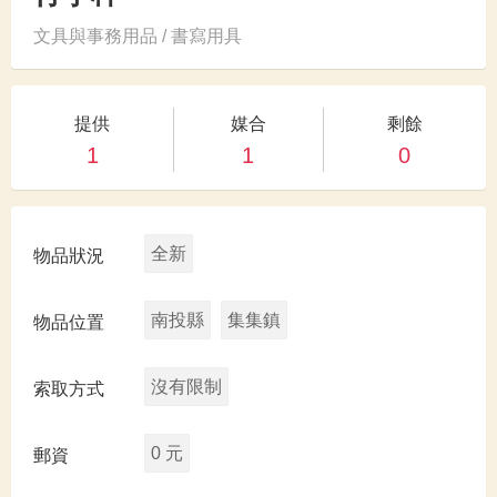
文具與事務用品 / 書寫用具
提供
媒合
剩餘
1
1
0
全新
物品狀況
南投縣
集集鎮
物品位置
沒有限制
索取方式
0 元
郵資