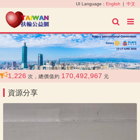
‹
›
UI Language：
English
|
中文
進階
1,226
170,492,967
次，總價值約
元
資源分享