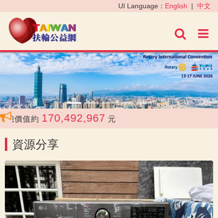
‹
›
UI Language：
English
|
中文
進階
170,492,967
總價值約
元
資源分享