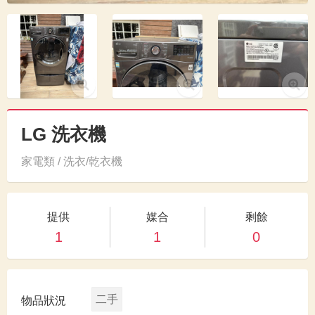
LG 洗衣機
家電類 / 洗衣/乾衣機
提供
媒合
剩餘
1
1
0
二手
物品狀況