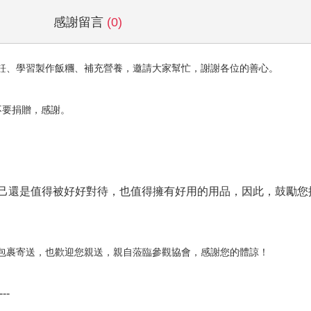
感謝留言
(0)
飪、學習製作飯糰、補充營養，邀請大家幫忙，謝謝各位的善心。
不要捐贈，感謝。
己還是值得被好好對待，也值得擁有好用的用品，因此，鼓勵您提
包裹寄送，也歡迎您親送，親自蒞臨參觀協會，感謝您的體諒！
---