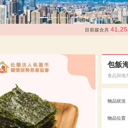
41,252
目前媒合共
次
包飯
食品與地方
物品狀況
物品位置