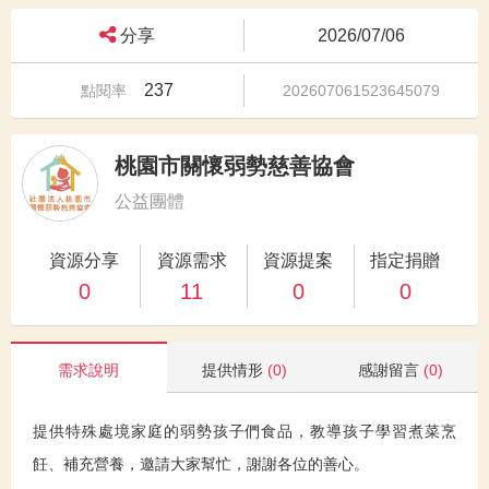
分享
2026/07/06
237
點閱率
202607061523645079
桃園市關懷弱勢慈善協會
公益團體
資源分享
資源需求
資源提案
指定捐贈
0
11
0
0
需求說明
提供情形
(0)
感謝留言
(0)
提供特殊處境家庭的弱勢孩子們食品，教導孩子學習煮菜烹
飪、補充營養，邀請大家幫忙，謝謝各位的善心。