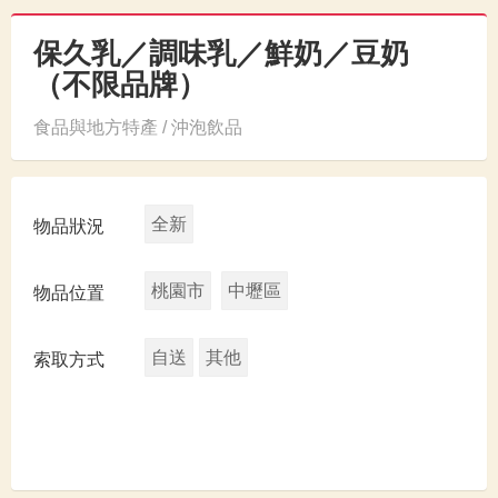
保久乳／調味乳／鮮奶／豆奶
（不限品牌）
食品與地方特產 / 沖泡飲品
全新
物品狀況
桃園市
中壢區
物品位置
自送
其他
索取方式