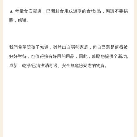
▲ 考量食安疑慮，已開封食用或過期的食/飲品，懇請不要捐
贈，感謝。
我們希望讓孩子知道，雖然出自弱勢家庭，但自己還是值得被
好好對待，也值得擁有好用的用品，因此，鼓勵您提供全新/九
成新、乾淨/已清潔消毒過、安全無危險疑慮的物資。