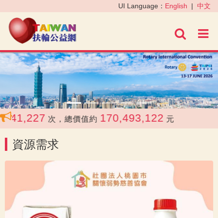
‹
›
UI Language：
English
|
中文
進階
41,227
170,493,122
次，總價值約
元
資源需求