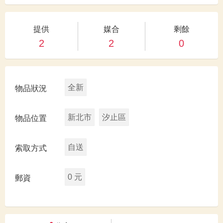
提供
媒合
剩餘
2
2
0
全新
物品狀況
新北市
汐止區
物品位置
自送
索取方式
0 元
郵資