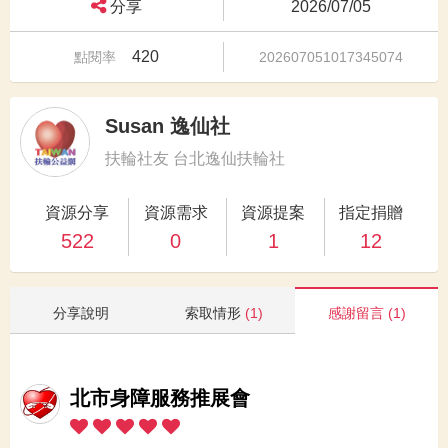
分享
2026/07/05
420
點閱率
202607051017345074
Susan 逸仙社
扶輪社友 台北逸仙扶輪社
資源分享
資源需求
資源提案
指定捐贈
522
0
1
12
分享說明
索取情形
(1)
感謝留言
(1)
北市身障服務推展會