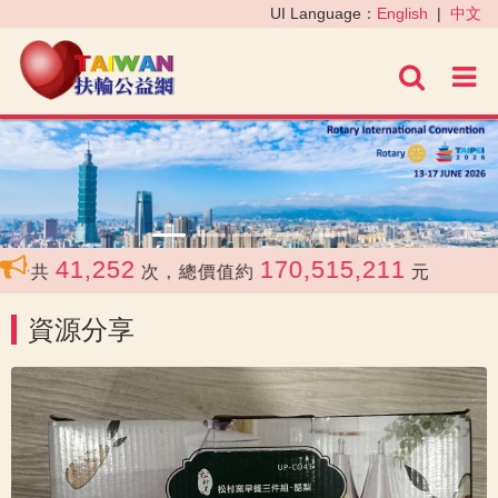
‹
›
UI Language：
English
|
中文
進階
41,252
170,515,211
合共
次，總價值約
元
資源分享