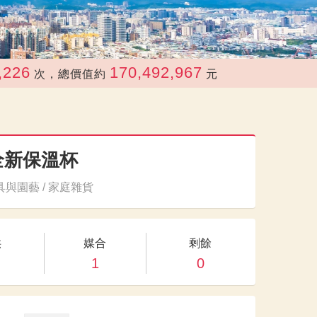
6
170,492,967
次，總價值約
元
全新保溫杯
與園藝 / 家庭雜貨
供
媒合
剩餘
1
0