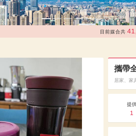
41,22
目前媒合共
攜帶
居家、家具
提
1