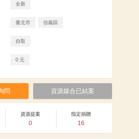
全新
臺北市
信義區
自取
0 元
詢問
資源媒合已結案
資源提案
指定捐贈
0
16