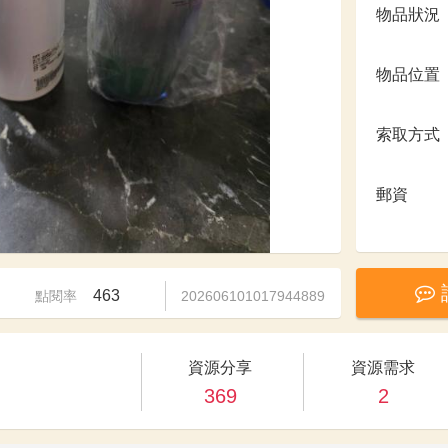
物品狀況
物品位置
索取方式
郵資
463
點閱率
202606101017944889
資源分享
資源需求
369
2