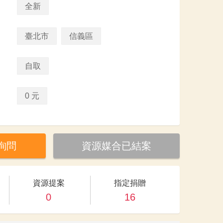
全新
臺北市
信義區
自取
0 元
詢問
資源媒合已結案
資源提案
指定捐贈
0
16