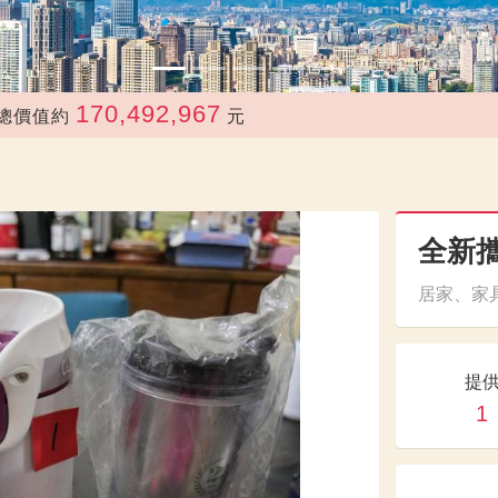
170,492,967
約
元
全新
居家、家具
提
1