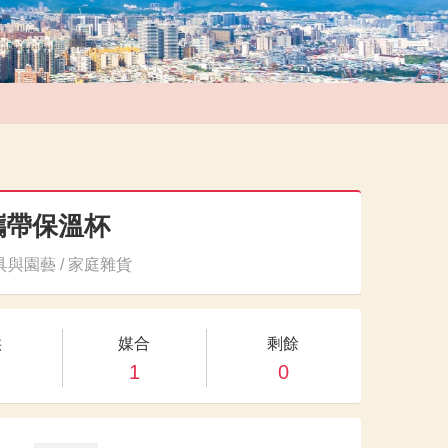
攜帶保溫杯
與園藝 / 家庭雜貨
供
媒合
剩餘
1
0