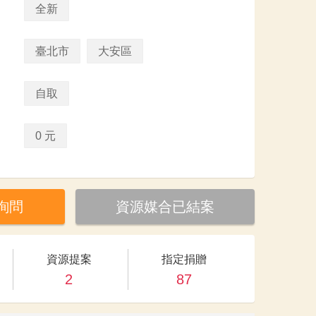
全新
臺北市
大安區
自取
0 元
詢問
資源媒合已結案
資源提案
指定捐贈
2
87