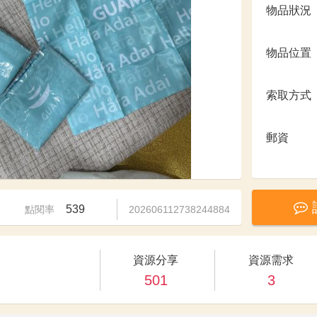
物品狀況
物品位置
索取方式
郵資
539
點閱率
202606112738244884
資源分享
資源需求
501
3