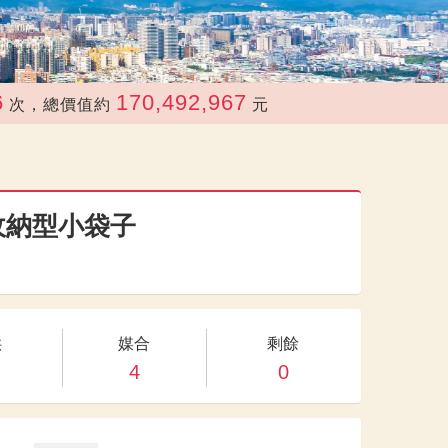
170,492,967
總價值約
元
收納型小袋子
供
媒合
剩餘
4
0