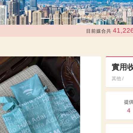
41,226
目前媒合共
次，
實用
其他 /
提
4