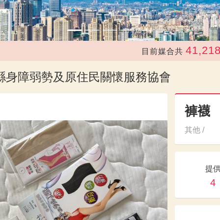
41,218
目前媒合共
次，
蓮縣身障弱勢及原住民關懷服務協會
褲襪
其他 /
提
4