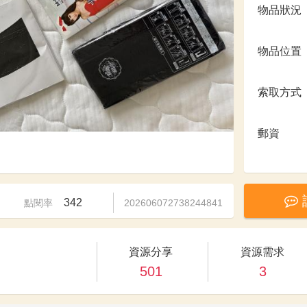
物品狀況
物品位置
索取方式
郵資
342
點閱率
202606072738244841
資源分享
資源需求
501
3