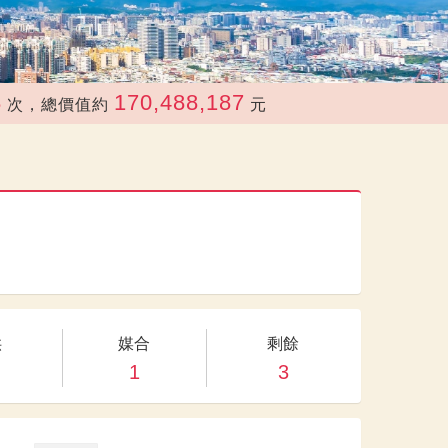
170,488,187
總價值約
元
供
媒合
剩餘
1
3