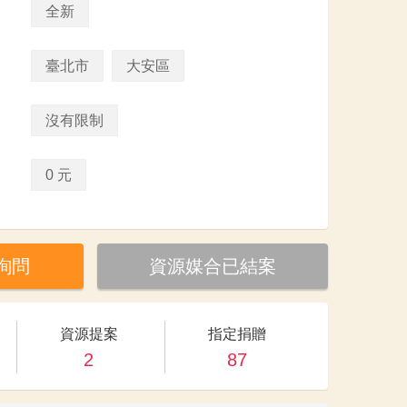
全新
臺北市
大安區
沒有限制
0 元
詢問
資源媒合已結案
資源提案
指定捐贈
2
87