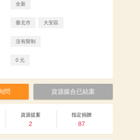
全新
臺北市
大安區
沒有限制
0 元
詢問
資源媒合已結案
資源提案
指定捐贈
2
87