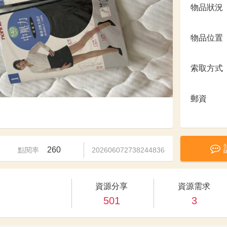
物品狀況
物品位置
索取方式
郵資
260
點閱率
202606072738244836
資源分享
資源需求
501
3