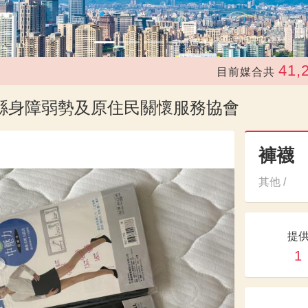
41,252
目前媒合共
蓮縣身障弱勢及原住民關懷服務協會
褲襪
其他 /
提
1