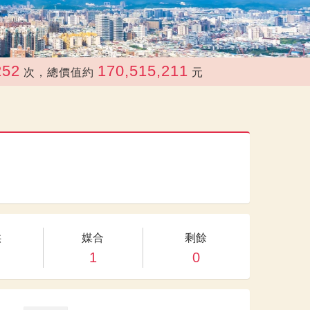
170,515,211
次，總價值約
元
供
媒合
剩餘
1
0