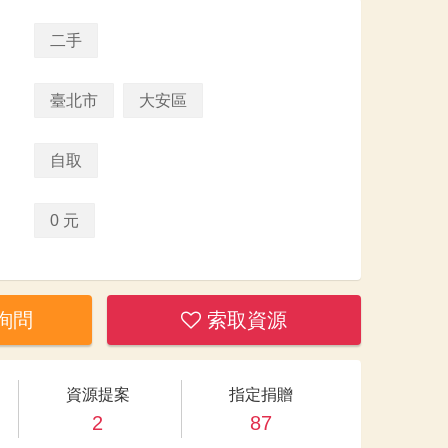
二手
臺北市
大安區
自取
0 元
詢問
索取資源
資源提案
指定捐贈
2
87