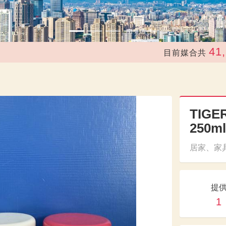
41,243
目前媒合共
TIG
250m
居家、家具
提
1