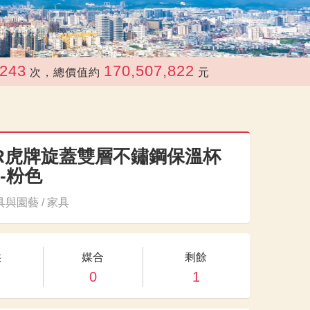
170,507,822
次，總價值約
元
ER虎牌旋蓋雙層不鏽鋼保溫杯
l-粉色
與園藝 / 家具
供
媒合
剩餘
0
1