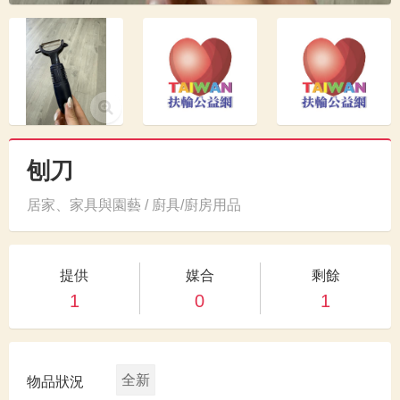
刨刀
居家、家具與園藝 / 廚具/廚房用品
提供
媒合
剩餘
1
0
1
全新
物品狀況