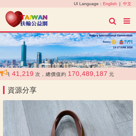
‹
›
UI Language：
English
|
中文
進階
41,219
170,489,187
共
次，總價值約
元
資源分享