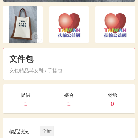
文件包
女包精品與女鞋 / 手提包
提供
媒合
剩餘
1
1
0
全新
物品狀況